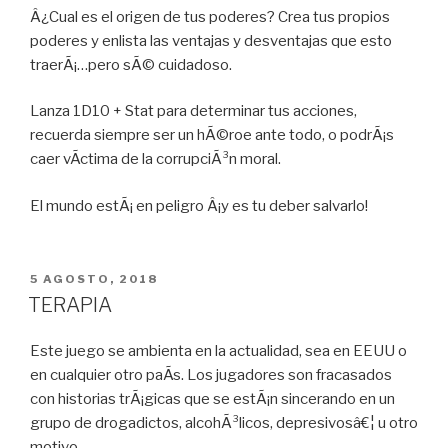
Â¿Cual es el origen de tus poderes? Crea tus propios
poderes y enlista las ventajas y desventajas que esto
traerÃ¡…pero sÃ© cuidadoso.
Lanza 1D10 + Stat para determinar tus acciones,
recuerda siempre ser un hÃ©roe ante todo, o podrÃ¡s
caer vÃ­ctima de la corrupciÃ³n moral.
El mundo estÃ¡ en peligro Â¡y es tu deber salvarlo!
PUBLICADO
5 AGOSTO, 2018
EN
TERAPIA
Este juego se ambienta en la actualidad, sea en EEUU o
en cualquier otro paÃ­s. Los jugadores son fracasados
con historias trÃ¡gicas que se estÃ¡n sincerando en un
grupo de drogadictos, alcohÃ³licos, depresivosâ€¦ u otro
motivo.