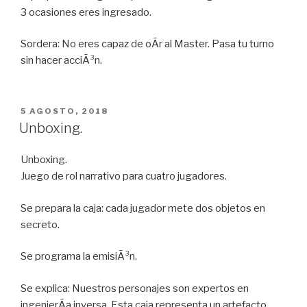
3 ocasiones eres ingresado.
Sordera: No eres capaz de oÃ­r al Master. Pasa tu turno
sin hacer acciÃ³n.
PUBLICADO
5 AGOSTO, 2018
EN
Unboxing.
Unboxing.
Juego de rol narrativo para cuatro jugadores.
Se prepara la caja: cada jugador mete dos objetos en
secreto.
Se programa la emisiÃ³n.
Se explica: Nuestros personajes son expertos en
ingenierÃ­a inversa. Esta caja representa un artefacto