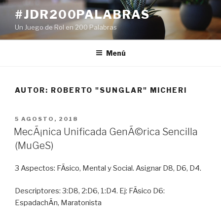
Ir
#JDR200PALABRAS
al
Un Juego de Rol en 200 Palabras
contenido
Menú
AUTOR:
ROBERTO "SUNGLAR" MICHERI
PUBLICADO
5 AGOSTO, 2018
EN
MecÃ¡nica Unificada GenÃ©rica Sencilla
(MuGeS)
3 Aspectos: FÃ­sico, Mental y Social. Asignar D8, D6, D4.
Descriptores: 3:D8, 2:D6, 1:D4. Ej: FÃ­sico D6:
EspadachÃ­n, Maratonista