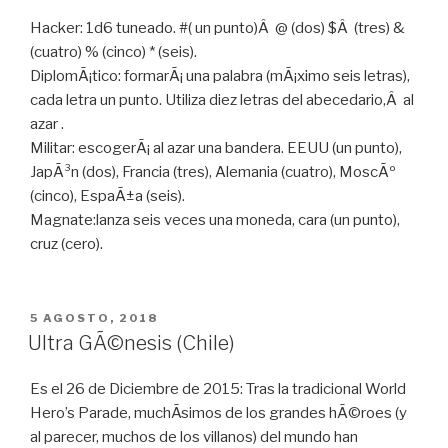
Hacker: 1d6 tuneado. #( un punto)Â @ (dos) $Â (tres) &
(cuatro) % (cinco) * (seis).
DiplomÃ¡tico: formarÃ¡ una palabra (mÃ¡ximo seis letras),
cada letra un punto. Utiliza diez letras del abecedario,Â al
azar .
Militar: escogerÃ¡ al azar una bandera. EEUU (un punto),
JapÃ³n (dos), Francia (tres), Alemania (cuatro), MoscÃº
(cinco), EspaÃ±a (seis).
Magnate:lanza seis veces una moneda, cara (un punto),
cruz (cero).
PUBLICADO
5 AGOSTO, 2018
EN
Ultra GÃ©nesis (Chile)
Es el 26 de Diciembre de 2015: Tras la tradicional World
Hero’s Parade, muchÃ­simos de los grandes hÃ©roes (y
al parecer, muchos de los villanos) del mundo han