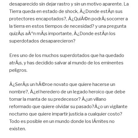
desaparecido sin dejar rastro y sin un motivo aparente. La
Tierra queda en estado de shock, Â¿Donde estÃ¡n sus
protectores encapotados?, Â¿QuiÃ©n podrÃ¡ socorrer a
la tierra en estos tiempos de necesidad? y una pregunta
quizÃ¡s aÃºn mÃ¡s importante, Â¿Donde estÃ¡n los
superdotados desaparecieron?
Eres uno de los muchos superdotados que ha quedado
atrÃ¡s, y has decidido salvar al mundo de los eminentes
peligros.
Â¿SerÃ¡s un hÃ©roe novato que quiere hacerse un
nombre?, Â¿el heredero de un legado heroico que debe
tomar la manta de su predecesor? Â¿un villano
reformado que quiere olvidar su pasado?Â¿o un vigilante
nocturno que quiere impartir justicia a cualquier costo?
Todo es posible en un mundo donde los lÃ­mites no
existen.