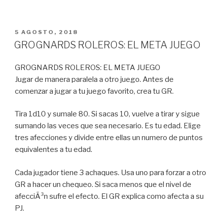
PUBLICADO
5 AGOSTO, 2018
EN
GROGNARDS ROLEROS: EL META JUEGO
GROGNARDS ROLEROS: EL META JUEGO
Jugar de manera paralela a otro juego. Antes de
comenzar a jugar a tu juego favorito, crea tu GR.
Tira 1d10 y sumale 80. Si sacas 10, vuelve a tirar y sigue
sumando las veces que sea necesario. Es tu edad. Elige
tres afecciones y divide entre ellas un numero de puntos
equivalentes a tu edad.
Cada jugador tiene 3 achaques. Usa uno para forzar a otro
GR a hacer un chequeo. Si saca menos que el nivel de
afecciÃ³n sufre el efecto. El GR explica como afecta a su
PJ.