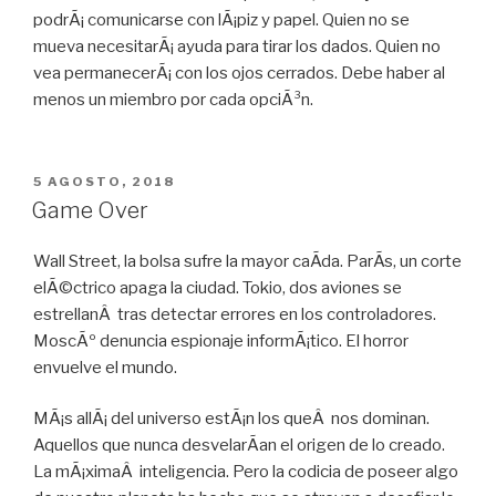
podrÃ¡ comunicarse con lÃ¡piz y papel. Quien no se
mueva necesitarÃ¡ ayuda para tirar los dados. Quien no
vea permanecerÃ¡ con los ojos cerrados. Debe haber al
menos un miembro por cada opciÃ³n.
PUBLICADO
5 AGOSTO, 2018
EN
Game Over
Wall Street, la bolsa sufre la mayor caÃ­da. ParÃ­s, un corte
elÃ©ctrico apaga la ciudad. Tokio, dos aviones se
estrellanÂ tras detectar errores en los controladores.
MoscÃº denuncia espionaje informÃ¡tico. El horror
envuelve el mundo.
MÃ¡s allÃ¡ del universo estÃ¡n los queÂ nos dominan.
Aquellos que nunca desvelarÃ­an el origen de lo creado.
La mÃ¡ximaÂ inteligencia. Pero la codicia de poseer algo