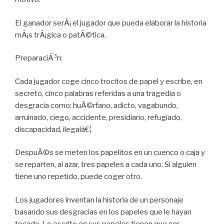
El ganador serÃ¡ el jugador que pueda elaborar la historia
mÃ¡s trÃ¡gica o patÃ©tica.
PreparaciÃ³n:
Cada jugador coge cinco trocitos de papel y escribe, en
secreto, cinco palabras referidas a una tragedia o
desgracia como: huÃ©rfano, adicto, vagabundo,
arruinado, ciego, accidente, presidiario, refugiado,
discapacidad, ilegalâ€¦
DespuÃ©s se meten los papelitos en un cuenco o caja y
se reparten, al azar, tres papeles a cada uno. Si alguien
tiene uno repetido, puede coger otro.
Los jugadores inventan la historia de un personaje
basando sus desgracias en los papeles que le hayan
tocado. Lo escrito en sus papeles tienen que ser