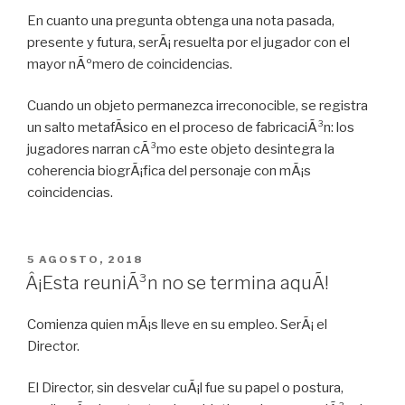
En cuanto una pregunta obtenga una nota pasada,
presente y futura, serÃ¡ resuelta por el jugador con el
mayor nÃºmero de coincidencias.
Cuando un objeto permanezca irreconocible, se registra
un salto metafÃ­sico en el proceso de fabricaciÃ³n: los
jugadores narran cÃ³mo este objeto desintegra la
coherencia biogrÃ¡fica del personaje con mÃ¡s
coincidencias.
PUBLICADO
5 AGOSTO, 2018
EN
Â¡Esta reuniÃ³n no se termina aquÃ­!
Comienza quien mÃ¡s lleve en su empleo. SerÃ¡ el
Director.
El Director, sin desvelar cuÃ¡l fue su papel o postura,