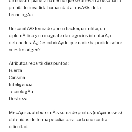
de nuestro planeta ha hecho que se atrevan a desafiar lo
prohibido, invadir la humanidad a travÃ©s de la
tecnologÃ­a.
Un comitÃ© formado por un hacker, un militar, un
diplomÃ¡tico y un magnate de negocios intentarÃ¡n
detenerlos. Â¿DescubrirÃ¡n lo que nadie ha podido sobre
nuestro origen?
Atributos repartir diez puntos :
Fuerza
Carisma
Inteligencia
TecnologÃ­a
Destreza
MecÃ¡nica: atributo mÃ¡s suma de puntos (mÃ¡ximo seis)
obtenidos de forma peculiar para cada uno contra
dificultad.