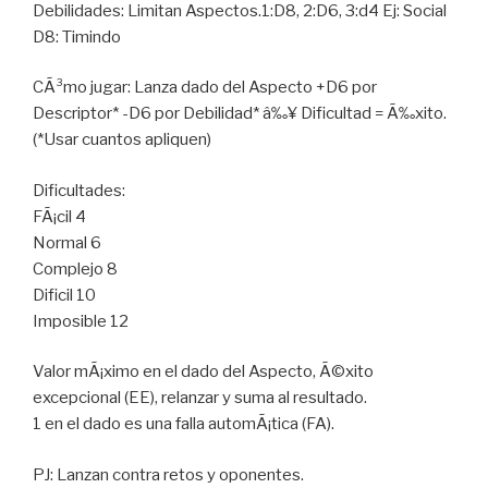
Debilidades: Limitan Aspectos.1:D8, 2:D6, 3:d4 Ej: Social
D8: Timindo
CÃ³mo jugar: Lanza dado del Aspecto +D6 por
Descriptor* -D6 por Debilidad* â‰¥ Dificultad = Ã‰xito.
(*Usar cuantos apliquen)
Dificultades:
FÃ¡cil 4
Normal 6
Complejo 8
Dificil 10
Imposible 12
Valor mÃ¡ximo en el dado del Aspecto, Ã©xito
excepcional (EE), relanzar y suma al resultado.
1 en el dado es una falla automÃ¡tica (FA).
PJ: Lanzan contra retos y oponentes.