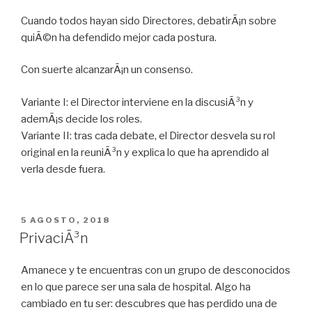
Cuando todos hayan sido Directores, debatirÃ¡n sobre
quiÃ©n ha defendido mejor cada postura.
Con suerte alcanzarÃ¡n un consenso.
Variante I: el Director interviene en la discusiÃ³n y
ademÃ¡s decide los roles.
Variante II: tras cada debate, el Director desvela su rol
original en la reuniÃ³n y explica lo que ha aprendido al
verla desde fuera.
PUBLICADO
5 AGOSTO, 2018
EN
PrivaciÃ³n
Amanece y te encuentras con un grupo de desconocidos
en lo que parece ser una sala de hospital. Algo ha
cambiado en tu ser: descubres que has perdido una de