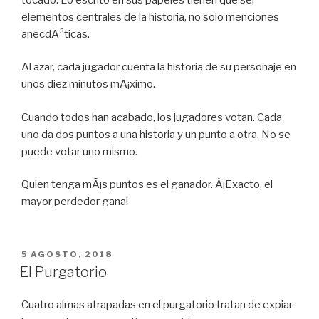
elementos centrales de la historia, no solo menciones
anecdÃ³ticas.
Al azar, cada jugador cuenta la historia de su personaje en
unos diez minutos mÃ¡ximo.
Cuando todos han acabado, los jugadores votan. Cada
uno da dos puntos a una historia y un punto a otra. No se
puede votar uno mismo.
Quien tenga mÃ¡s puntos es el ganador. Â¡Exacto, el
mayor perdedor gana!
PUBLICADO
5 AGOSTO, 2018
EN
El Purgatorio
Cuatro almas atrapadas en el purgatorio tratan de expiar