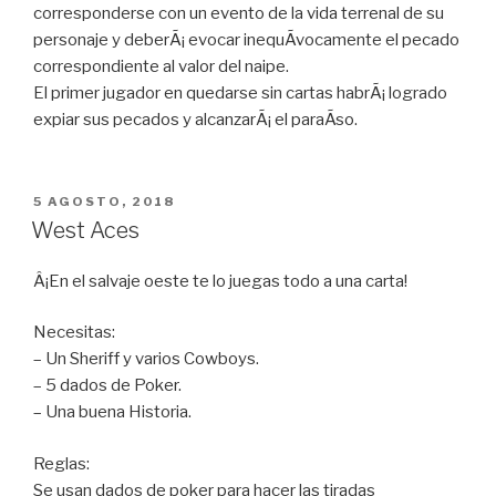
corresponderse con un evento de la vida terrenal de su
personaje y deberÃ¡ evocar inequÃ­vocamente el pecado
correspondiente al valor del naipe.
El primer jugador en quedarse sin cartas habrÃ¡ logrado
expiar sus pecados y alcanzarÃ¡ el paraÃ­so.
PUBLICADO
5 AGOSTO, 2018
EN
West Aces
Â¡En el salvaje oeste te lo juegas todo a una carta!
Necesitas:
– Un Sheriff y varios Cowboys.
– 5 dados de Poker.
– Una buena Historia.
Reglas:
Se usan dados de poker para hacer las tiradas