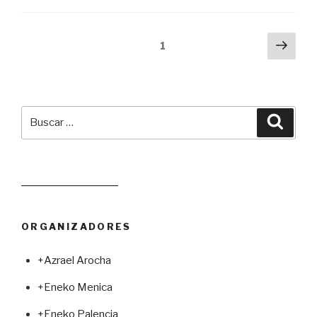
Navegación
Próx
Página
1
pági
de
entradas
Buscar
Busca
por:
Leer juego aleatorio
ORGANIZADORES
+Azrael Arocha
+Eneko Menica
+Eneko Palencia