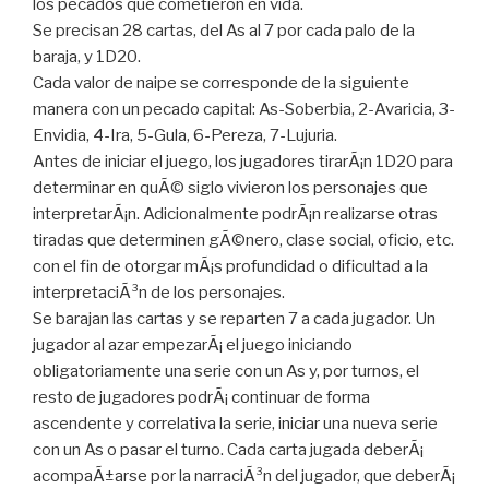
los pecados que cometieron en vida.
Se precisan 28 cartas, del As al 7 por cada palo de la
baraja, y 1D20.
Cada valor de naipe se corresponde de la siguiente
manera con un pecado capital: As-Soberbia, 2-Avaricia, 3-
Envidia, 4-Ira, 5-Gula, 6-Pereza, 7-Lujuria.
Antes de iniciar el juego, los jugadores tirarÃ¡n 1D20 para
determinar en quÃ© siglo vivieron los personajes que
interpretarÃ¡n. Adicionalmente podrÃ¡n realizarse otras
tiradas que determinen gÃ©nero, clase social, oficio, etc.
con el fin de otorgar mÃ¡s profundidad o dificultad a la
interpretaciÃ³n de los personajes.
Se barajan las cartas y se reparten 7 a cada jugador. Un
jugador al azar empezarÃ¡ el juego iniciando
obligatoriamente una serie con un As y, por turnos, el
resto de jugadores podrÃ¡ continuar de forma
ascendente y correlativa la serie, iniciar una nueva serie
con un As o pasar el turno. Cada carta jugada deberÃ¡
acompaÃ±arse por la narraciÃ³n del jugador, que deberÃ¡