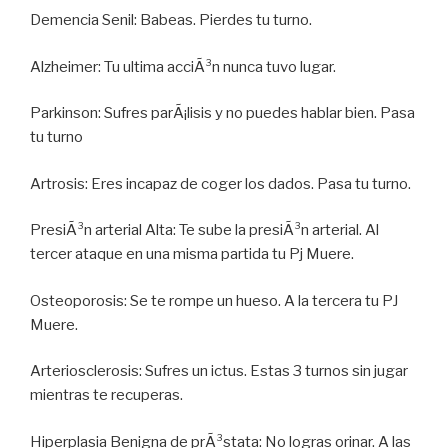
Demencia Senil: Babeas. Pierdes tu turno.
Alzheimer: Tu ultima acciÃ³n nunca tuvo lugar.
Parkinson: Sufres parÃ¡lisis y no puedes hablar bien. Pasa
tu turno
Artrosis: Eres incapaz de coger los dados. Pasa tu turno.
PresiÃ³n arterial Alta: Te sube la presiÃ³n arterial. Al
tercer ataque en una misma partida tu Pj Muere.
Osteoporosis: Se te rompe un hueso. A la tercera tu PJ
Muere.
Arteriosclerosis: Sufres un ictus. Estas 3 turnos sin jugar
mientras te recuperas.
Hiperplasia Benigna de prÃ³stata: No logras orinar. A las