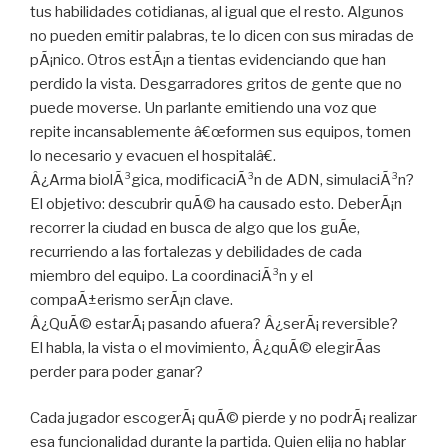
tus habilidades cotidianas, al igual que el resto. Algunos
no pueden emitir palabras, te lo dicen con sus miradas de
pÃ¡nico. Otros estÃ¡n a tientas evidenciando que han
perdido la vista. Desgarradores gritos de gente que no
puede moverse. Un parlante emitiendo una voz que
repite incansablemente â€œformen sus equipos, tomen
lo necesario y evacuen el hospitalâ€.
Â¿Arma biolÃ³gica, modificaciÃ³n de ADN, simulaciÃ³n?
El objetivo: descubrir quÃ© ha causado esto. DeberÃ¡n
recorrer la ciudad en busca de algo que los guÃ­e,
recurriendo a las fortalezas y debilidades de cada
miembro del equipo. La coordinaciÃ³n y el
compaÃ±erismo serÃ¡n clave.
Â¿QuÃ© estarÃ¡ pasando afuera? Â¿serÃ¡ reversible?
El habla, la vista o el movimiento, Â¿quÃ© elegirÃ­as
perder para poder ganar?
Cada jugador escogerÃ¡ quÃ© pierde y no podrÃ¡ realizar
esa funcionalidad durante la partida. Quien elija no hablar