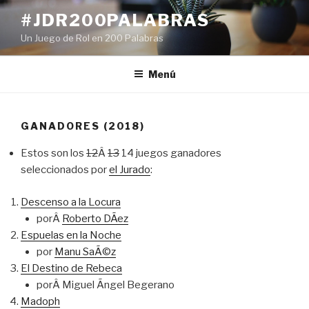
Ir
#JDR200PALABRAS
al
Un Juego de Rol en 200 Palabras
contenido
Menú
GANADORES (2018)
Estos son los
12
Â
13
14 juegos ganadores
seleccionados por
el Jurado
:
Descenso a la Locura
porÂ
Roberto DÃ­ez
Espuelas en la Noche
por
Manu SaÃ©z
El Destino de Rebeca
porÂ Miguel Ãngel Begerano
Madoph