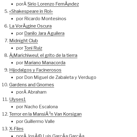
porÂ
Sirio Lorenzo FernÃ¡ndez
«Shakespeare in Rol»
por Ricardo Montesinos
La VorÃ¡gine Oscura
por
Danilo Jara Aguilera
Midnight Club
por
Toni Ruiz
Â¡Marichiweu!, el grito de la tierra
por
Mariano Manacorda
Hijodalgos y Facinerosos
por Don Miguel de Zabaleta y Verdugo
Gardens and Gnomes
porÂ Abraham
Ulyses1
por Nacho Escalona
Terror en la MansiÃ³n Van Korsigan
por Guillermo Valle
X-Files
porÂ JosÃ© Luis GarcÃ­a GarcÃ­a