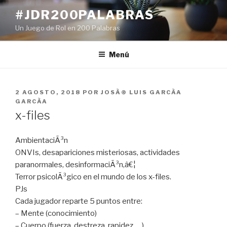
Ir
#JDR200PALABRAS
al
Un Juego de Rol en 200 Palabras
contenido
Menú
PUBLICADO
2 AGOSTO, 2018
POR
JOSÃ© LUIS GARCÃ­A
EN
GARCÃ­A
x-files
AmbientaciÃ³n
ONVIs, desapariciones misteriosas, actividades
paranormales, desinformaciÃ³n,â€¦
Terror psicolÃ³gico en el mundo de los x-files.
PJs
Cada jugador reparte 5 puntos entre:
– Mente (conocimiento)
– Cuerpo (fuerza, destreza, rapidez, …)