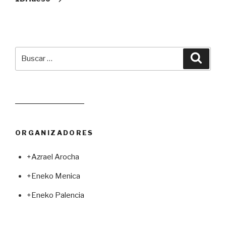
Buscar
Busca
por:
Leer juego aleatorio
ORGANIZADORES
+Azrael Arocha
+Eneko Menica
+Eneko Palencia