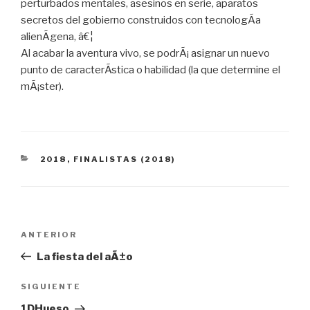
perturbados mentales, asesinos en serie, aparatos
secretos del gobierno construidos con tecnologÃ­a
alienÃ­gena, â€¦
Al acabar la aventura vivo, se podrÃ¡ asignar un nuevo
punto de caracterÃ­stica o habilidad (la que determine el
mÃ¡ster).
CATEGORÍAS
2018
,
FINALISTAS (2018)
Navegación
Entrada
ANTERIOR
de
anterior:
La fiesta del aÃ±o
entradas
Siguiente
SIGUIENTE
entrada
1DHueso