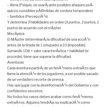
– Alma (Psiquis, se usarÃ¡ ante posibles ataques psÃ­
quicos o posibles pÃ©rdidas de cordura temporales)
– Sentidos (PercepciÃ³n)
Y determina 3 habilidades en orden (3 puntos, 2 puntos, 1
punto) de acuerdo con el mÃ¡ster.
MecÃ¡nica
El MÃ¡ster determinarÃ¡ la dificultad de una acciÃ³n
antes de la tirada de 1 (chupado) a 10 (imposible).
Sumando 1D6 + valor caracterÃ­stica + habilidad (si
procede), tiene que superar la dificultad.
Aventuras
Cada aventura partirÃ¡ de un fenÃ³meno extraÃ±o que
llame la atenciÃ³n de los jugadores, a ser posible sacado
de un verdadero recorte de prensa.
Hay que jugar con la desinformaciÃ³n del Gobierno y con
confidentes secretos.
No todos los casos deben acabar como fenÃ³menos
extraÃ±os. Algunos tendrÃ¡s su explicaciÃ³n como