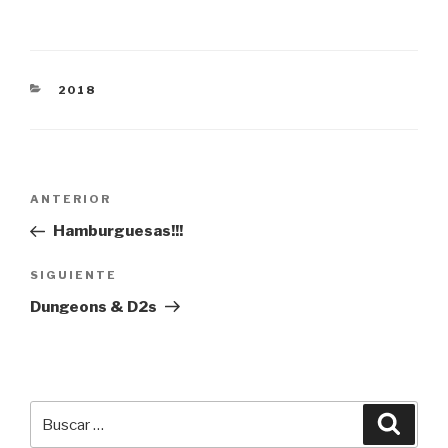
CATEGORÍAS
2018
Navegación
Entrada
ANTERIOR
de
anterior:
Hamburguesas!!!
entradas
Siguiente
SIGUIENTE
entrada
Dungeons & D2s
Buscar
Busca
por: