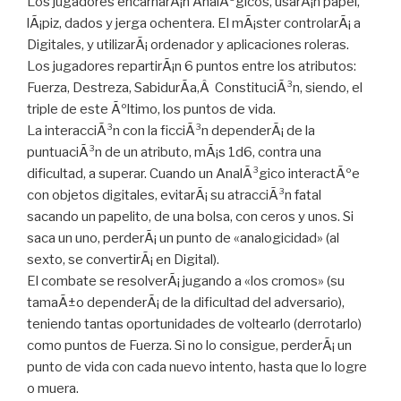
Los jugadores encarnarÃ¡n AnalÃ³gicos, usarÃ¡n papel,
lÃ¡piz, dados y jerga ochentera. El mÃ¡ster controlarÃ¡ a
Digitales, y utilizarÃ¡ ordenador y aplicaciones roleras.
Los jugadores repartirÃ¡n 6 puntos entre los atributos:
Fuerza, Destreza, SabidurÃ­a,Â ConstituciÃ³n, siendo, el
triple de este Ãºltimo, los puntos de vida.
La interacciÃ³n con la ficciÃ³n dependerÃ¡ de la
puntuaciÃ³n de un atributo, mÃ¡s 1d6, contra una
dificultad, a superar. Cuando un AnalÃ³gico interactÃºe
con objetos digitales, evitarÃ¡ su atracciÃ³n fatal
sacando un papelito, de una bolsa, con ceros y unos. Si
saca un uno, perderÃ¡ un punto de «analogicidad» (al
sexto, se convertirÃ¡ en Digital).
El combate se resolverÃ¡ jugando a «los cromos» (su
tamaÃ±o dependerÃ¡ de la dificultad del adversario),
teniendo tantas oportunidades de voltearlo (derrotarlo)
como puntos de Fuerza. Si no lo consigue, perderÃ¡ un
punto de vida con cada nuevo intento, hasta que lo logre
o muera.