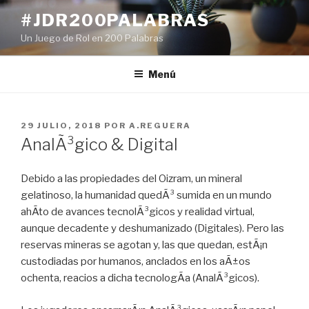
Ir
#JDR200PALABRAS
al
Un Juego de Rol en 200 Palabras
contenido
Menú
PUBLICADO
29 JULIO, 2018
POR
A.REGUERA
EN
AnalÃ³gico & Digital
Debido a las propiedades del Oizram, un mineral
gelatinoso, la humanidad quedÃ³ sumida en un mundo
ahÃ­to de avances tecnolÃ³gicos y realidad virtual,
aunque decadente y deshumanizado (Digitales). Pero las
reservas mineras se agotan y, las que quedan, estÃ¡n
custodiadas por humanos, anclados en los aÃ±os
ochenta, reacios a dicha tecnologÃ­a (AnalÃ³gicos).