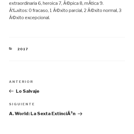
extraordinaria 6, heroica 7, Ã©pica 8, mÃ­tica 9.
Ã‰xitos: 0 fracaso, 1 Ã©xito parcial, 2 Ã©xito normal, 3
Ã©xito excepcional.
CATEGORÍAS
2017
Navegación
Entrada
ANTERIOR
de
anterior:
Lo Salvaje
entradas
Siguiente
SIGUIENTE
entrada
A. World: La Sexta ExtinciÃ³n