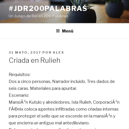
Ir
#JDR200PALABRAS
al
Un Juego de Rol en 200 Palabras
contenido
Menú
PUBLICADO
31 MAYO, 2017
POR
ALEX
EN
Criada en Rulieh
Requisitos:
Dos a cinco personas, Narrador incluido. Tres dados de
seis caras. Materiales para apuntar.
Escenario:
MansiÃ³n Kutulo y alrededores, Isla Rulieh. CorporaciÃ³n
FÃ©nix coloca agentes infiltradas como criadas internas
para proteger el sello que se esconde en la mansiÃ³n y
que encierra un antiguo mal antediluviano.