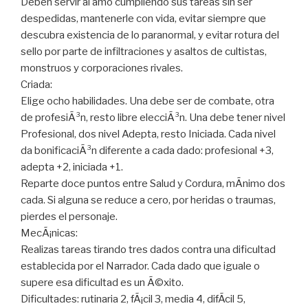
Deben servir al amo cumpliendo sus tareas sin ser
despedidas, mantenerle con vida, evitar siempre que
descubra existencia de lo paranormal, y evitar rotura del
sello por parte de infiltraciones y asaltos de cultistas,
monstruos y corporaciones rivales.
Criada:
Elige ocho habilidades. Una debe ser de combate, otra
de profesiÃ³n, resto libre elecciÃ³n. Una debe tener nivel
Profesional, dos nivel Adepta, resto Iniciada. Cada nivel
da bonificaciÃ³n diferente a cada dado: profesional +3,
adepta +2, iniciada +1.
Reparte doce puntos entre Salud y Cordura, mÃ­nimo dos
cada. Si alguna se reduce a cero, por heridas o traumas,
pierdes el personaje.
MecÃ¡nicas:
Realizas tareas tirando tres dados contra una dificultad
establecida por el Narrador. Cada dado que iguale o
supere esa dificultad es un Ã©xito.
Dificultades: rutinaria 2, fÃ¡cil 3, media 4, difÃ­cil 5,