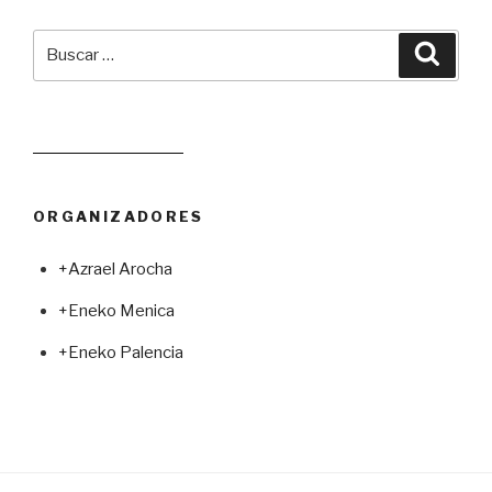
Buscar
Busca
por:
Leer juego aleatorio
ORGANIZADORES
+Azrael Arocha
+Eneko Menica
+Eneko Palencia