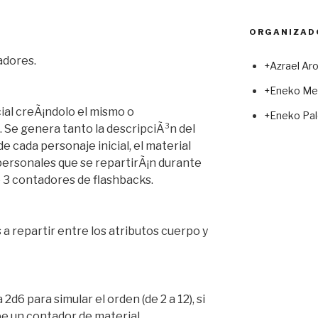
ORGANIZAD
adores.
+Azrael Ar
+Eneko Me
icial creÃ¡ndolo el mismo o
+Eneko Pal
Se genera tanto la descripciÃ³n del
 de cada personaje inicial, el material
mpersonales que se repartirÃ¡n durante
e 3 contadores de flashbacks.
a repartir entre los atributos cuerpo y
2d6 para simular el orden (de 2 a 12), si
e un contador de material.