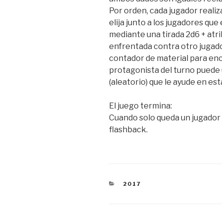
Por orden, cada jugador realiz
elija junto a los jugadores que
mediante una tirada 2d6 + atri
enfrentada contra otro jugador
contador de material para enco
protagonista del turno puede 
(aleatorio) que le ayude en es
El juego termina:
Cuando solo queda un jugador 
flashback.
CATEGORÍAS
2017