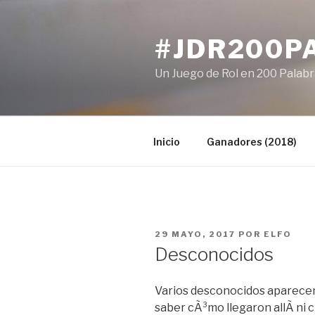
Ir
al
#JDR200P
contenido
Un Juego de Rol en 200 Palab
Inicio
Ganadores (2018)
PUBLICADO
29 MAYO, 2017
POR
ELFO
EN
Desconocidos
Varios desconocidos aparecen
saber cÃ³mo llegaron allÃ­ ni 