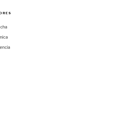
ORES
ocha
nica
encia