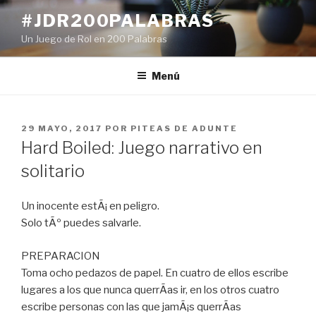
Ir
#JDR200PALABRAS
al
Un Juego de Rol en 200 Palabras
contenido
Menú
PUBLICADO
29 MAYO, 2017
POR
PITEAS DE ADUNTE
EN
Hard Boiled: Juego narrativo en
solitario
Un inocente estÃ¡ en peligro.
Solo tÃº puedes salvarle.
PREPARACION
Toma ocho pedazos de papel. En cuatro de ellos escribe
lugares a los que nunca querrÃ­as ir, en los otros cuatro
escribe personas con las que jamÃ¡s querrÃ­as