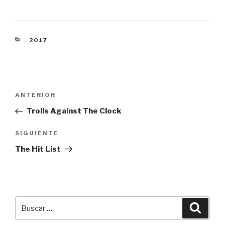
CATEGORÍAS
2017
Navegación
Entrada
ANTERIOR
de
anterior:
Trolls Against The Clock
entradas
Siguiente
SIGUIENTE
entrada
The Hit List
Buscar
Busca
por: