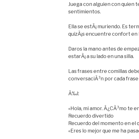
Juega con alguien con quien 
sentimientos.
Ella se estÃ¡ muriendo. Es ter
quizÃ¡s encuentre confort en 
Daros la mano antes de empeza
estarÃ¡ a su lado en una silla.
Las frases entre comillas debe
conversaciÃ³n por cada frase 
Ã‰l:
«Hola, mi amor. Â¿CÃ³mo te e
Recuerdo divertido
Recuerdo del momento en el q
«Eres lo mejor que me ha pas