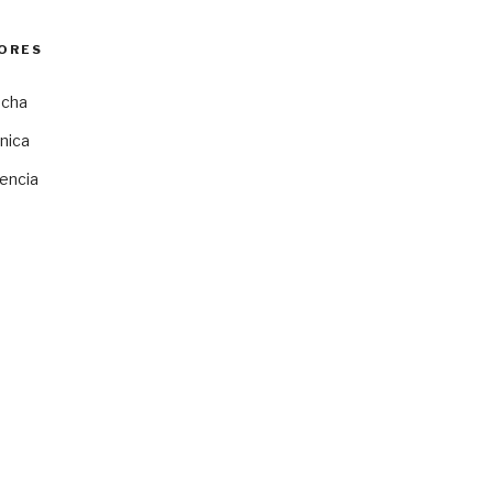
ORES
ocha
nica
encia