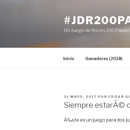
Ir
al
#JDR200P
contenido
Un Juego de Rol en 200 Palab
Inicio
Ganadores (2018)
PUBLICADO
31 MAYO, 2017
POR
EDGAR G
EN
Siempre estarÃ© c
Ã‰ste es un juego para dos ju