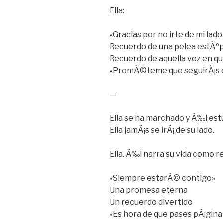
Ella:
«Gracias por no irte de mi lado
Recuerdo de una pelea estÃºp
Recuerdo de aquella vez en qu
«PromÃ©teme que seguirÃ¡s c
—
Ella se ha marchado y Ã‰l estu
Ella jamÃ¡s se irÃ¡ de su lado.
Ella. Ã‰l narra su vida como r
«Siempre estarÃ© contigo»
Una promesa eterna
Un recuerdo divertido
«Es hora de que pases pÃ¡gina