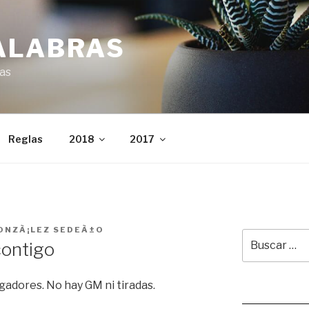
ALABRAS
ras
Reglas
2018
2017
ONZÃ¡LEZ SEDEÃ±O
Buscar
ontigo
por:
gadores. No hay GM ni tiradas.
Leer juego ale