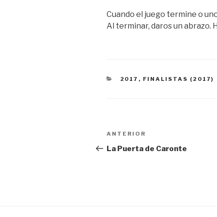
Cuando el juego termine o uno 
Al terminar, daros un abrazo. 
CATEGORÍAS
2017
,
FINALISTAS (2017)
Navegación
Entrada
ANTERIOR
de
anterior:
La Puerta de Caronte
entradas