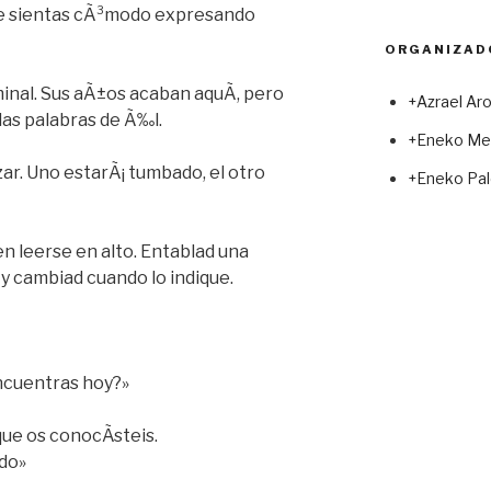
te sientas cÃ³modo expresando
ORGANIZAD
minal. Sus aÃ±os acaban aquÃ­, pero
+Azrael Ar
las palabras de Ã‰l.
+Eneko Me
r. Uno estarÃ¡ tumbado, el otro
+Eneko Pal
n leerse en alto. Entablad una
y cambiad cuando lo indique.
ncuentras hoy?»
ue os conocÃ­steis.
ado»