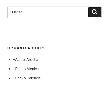
Buscar
Busca
por:
Leer juego aleatorio
ORGANIZADORES
+Azrael Arocha
+Eneko Menica
+Eneko Palencia