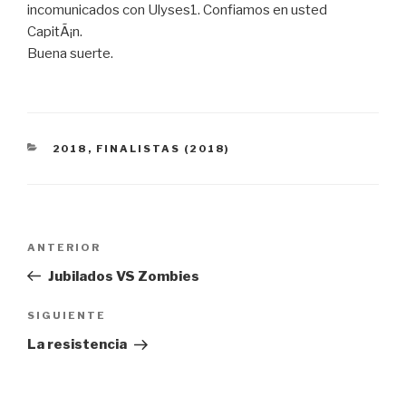
incomunicados con Ulyses1. Confiamos en usted
CapitÃ¡n.
Buena suerte.
CATEGORÍAS
2018
,
FINALISTAS (2018)
Navegación
Entrada
ANTERIOR
de
anterior:
Jubilados VS Zombies
entradas
Siguiente
SIGUIENTE
entrada
La resistencia