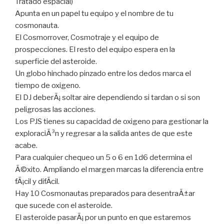
Tratado espacial)
Apunta en un papel tu equipo y el nombre de tu
cosmonauta.
El Cosmorrover, Cosmotraje y el equipo de
prospecciones. El resto del equipo espera en la
superficie del asteroide.
Un globo hinchado pinzado entre los dedos marca el
tiempo de oxigeno.
El DJ deberÃ¡ soltar aire dependiendo si tardan o si son
peligrosas las acciones.
Los PJS tienes su capacidad de oxigeno para gestionar la
exploraciÃ³n y regresar a la salida antes de que este
acabe.
Para cualquier chequeo un 5 o 6 en 1d6 determina el
Ã©xito. Ampliando el margen marcas la diferencia entre
fÃ¡cil y difÃ­cil.
Hay 10 Cosmonautas preparados para desentraÃ±ar
que sucede con el asteroide.
El asteroide pasarÃ¡ por un punto en que estaremos