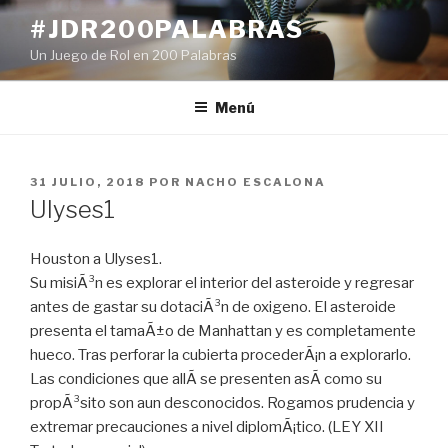
Ir
#JDR200PALABRAS
al
Un Juego de Rol en 200 Palabras
contenido
Menú
PUBLICADO
31 JULIO, 2018
POR
NACHO ESCALONA
EN
Ulyses1
Houston a Ulyses1.
Su misiÃ³n es explorar el interior del asteroide y regresar
antes de gastar su dotaciÃ³n de oxigeno. El asteroide
presenta el tamaÃ±o de Manhattan y es completamente
hueco. Tras perforar la cubierta procederÃ¡n a explorarlo.
Las condiciones que allÃ­ se presenten asÃ­ como su
propÃ³sito son aun desconocidos. Rogamos prudencia y
extremar precauciones a nivel diplomÃ¡tico. (LEY XII