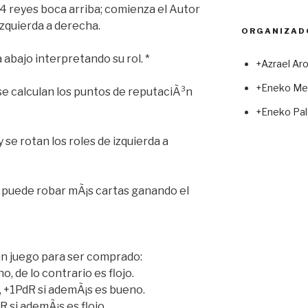
 4 reyes boca arriba; comienza el Autor
izquierda a derecha.
ORGANIZAD
 abajo interpretando su rol. *
+Azrael Ar
+Eneko Me
 se calculan los puntos de reputaciÃ³n
+Eneko Pal
 se rotan los roles de izquierda a
 puede robar mÃ¡s cartas ganando el
 un juego para ser comprado:
o, de lo contrario es flojo.
, +1PdR si ademÃ¡s es bueno.
 si ademÃ¡s es flojo.