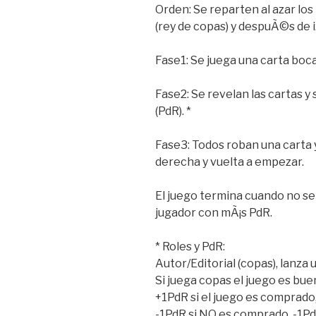
Orden: Se reparten al azar los
(rey de copas) y despuÃ©s de 
Fase1: Se juega una carta boca
Fase2: Se revelan las cartas y
(PdR). *
Fase3: Todos roban una carta y
derecha y vuelta a empezar.
El juego termina cuando no se
jugador con mÃ¡s PdR.
* Roles y PdR:
Autor/Editorial (copas), lanza
Si juega copas el juego es buen
+1PdR si el juego es comprado
-1PdR si NO es comprado, -1PdR