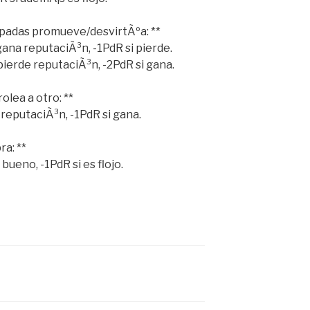
spadas promueve/desvirtÃºa: **
ana reputaciÃ³n, -1PdR si pierde.
 pierde reputaciÃ³n, -2PdR si gana.
rolea a otro: **
 reputaciÃ³n, -1PdR si gana.
ra: **
bueno, -1PdR si es flojo.