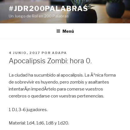
Ir
#JDR200PALABRAS
al
Un Juego de Rol en 200 Palabras
contenido
Menú
PUBLICADO
4 JUNIO, 2017
POR
ADAPA
EN
Apocalipsis Zombi: hora 0.
La ciudad ha sucumbido al apocalipsis. La Ãºnica forma
de sobrevivir es huyendo, pero zombis y asaltantes
intentarÃ¡n impedÃ­rtelo para comerse vuestros
cerebros o quedarse con vuestras pertenencias.
1 DJ, 3-6 jugadores.
Material: 1d4, 1d6, 1d8 y 1d20.