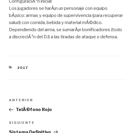
ConfiguraciÃ³n inicial:
Los jugadores se harÃ¡n un personaje con equipo
bÃ¡sico: armas y equipo de supervivencia (para recuperar
salud) con comida, bebida y material mÃ©dico.
Dependiendo del arma, se sumarÃ¡n bonificadores (todo
a discreciÃ³n del DJ) a las tiradas de ataque o defensa.
CATEGORÍAS
2017
Navegación
Entrada
ANTERIOR
de
anterior:
TelÃ©fono Rojo
entradas
Siguiente
SIGUIENTE
entrada
Sistema Definitivo