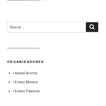
Buscar
Busca
por:
Leer juego aleatorio
ORGANIZADORES
+Azrael Arocha
+Eneko Menica
+Eneko Palencia