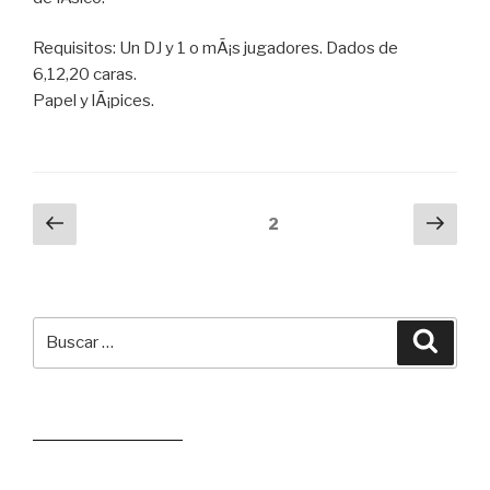
Requisitos: Un DJ y 1 o mÃ¡s jugadores. Dados de
6,12,20 caras.
Papel y lÃ¡pices.
Navegación
Página
Próx
Página
2
anterior
pági
de
entradas
Buscar
Busca
por:
Leer juego aleatorio