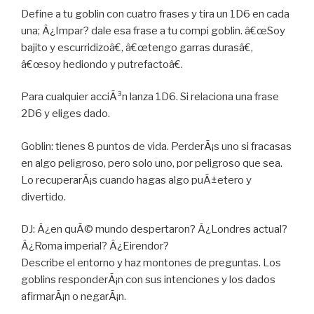
Define a tu goblin con cuatro frases y tira un 1D6 en cada
una; Â¿Impar? dale esa frase a tu compi goblin. â€œSoy
bajito y escurridizoâ€, â€œtengo garras durasâ€,
â€œsoy hediondo y putrefactoâ€.
Para cualquier acciÃ³n lanza 1D6. Si relaciona una frase
2D6 y eliges dado.
Goblin: tienes 8 puntos de vida. PerderÃ¡s uno si fracasas
en algo peligroso, pero solo uno, por peligroso que sea.
Lo recuperarÃ¡s cuando hagas algo puÃ±etero y
divertido.
DJ: Â¿en quÃ© mundo despertaron? Â¿Londres actual?
Â¿Roma imperial? Â¿Eirendor?
Describe el entorno y haz montones de preguntas. Los
goblins responderÃ¡n con sus intenciones y los dados
afirmarÃ¡n o negarÃ¡n.