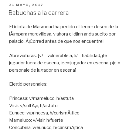
PUBLICADO
31 MAYO, 2017
EN
Babuchas a la carrera
El idiota de Masmoud ha pedido el tercer deseo de la
lÃ¡mpara maravillosa, y ahora el djinn anda suelto por
palacio. Â¡Corred antes de que nos encuentre!
Abreviaturas: [v/ = vulnerable a, h/ = habilidad, jfe =
jugador fuera de escena, jee= jugador en escena, pje =
personaje de jugador en escena]
Elegid personajes:
Princesa: v/mameluco, h/astuta
Visir: v/sultÃ¡n, h/astuto
Eunuco: v/princesa, h/carismÃ¡tico
Mameluco: v/visir, h/fuerte
Concubina: v/eunuco, h/carismÃ¡tica