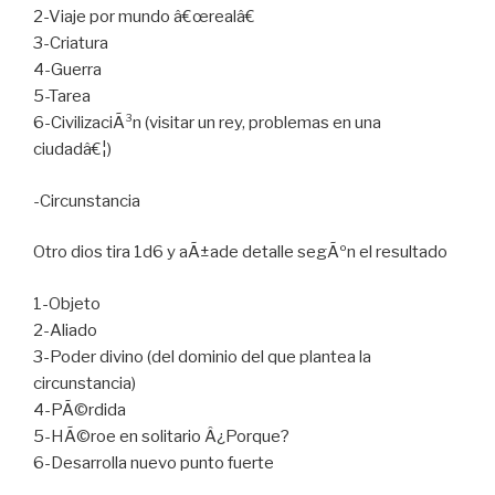
2-Viaje por mundo â€œrealâ€
3-Criatura
4-Guerra
5-Tarea
6-CivilizaciÃ³n (visitar un rey, problemas en una
ciudadâ€¦)
-Circunstancia
Otro dios tira 1d6 y aÃ±ade detalle segÃºn el resultado
1-Objeto
2-Aliado
3-Poder divino (del dominio del que plantea la
circunstancia)
4-PÃ©rdida
5-HÃ©roe en solitario Â¿Porque?
6-Desarrolla nuevo punto fuerte