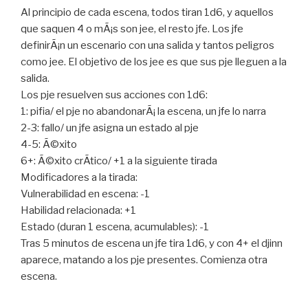
Al principio de cada escena, todos tiran 1d6, y aquellos
que saquen 4 o mÃ¡s son jee, el resto jfe. Los jfe
definirÃ¡n un escenario con una salida y tantos peligros
como jee. El objetivo de los jee es que sus pje lleguen a la
salida.
Los pje resuelven sus acciones con 1d6:
1: pifia/ el pje no abandonarÃ¡ la escena, un jfe lo narra
2-3: fallo/ un jfe asigna un estado al pje
4-5: Ã©xito
6+: Ã©xito crÃ­tico/ +1 a la siguiente tirada
Modificadores a la tirada:
Vulnerabilidad en escena: -1
Habilidad relacionada: +1
Estado (duran 1 escena, acumulables): -1
Tras 5 minutos de escena un jfe tira 1d6, y con 4+ el djinn
aparece, matando a los pje presentes. Comienza otra
escena.