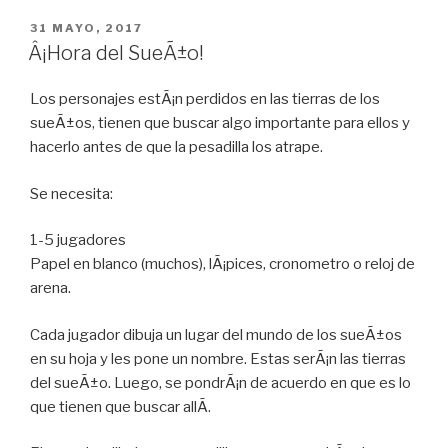
PUBLICADO
31 MAYO, 2017
EN
Â¡Hora del SueÃ±o!
Los personajes estÃ¡n perdidos en las tierras de los
sueÃ±os, tienen que buscar algo importante para ellos y
hacerlo antes de que la pesadilla los atrape.
Se necesita:
1-5 jugadores
Papel en blanco (muchos), lÃ¡pices, cronometro o reloj de
arena.
Cada jugador dibuja un lugar del mundo de los sueÃ±os
en su hoja y les pone un nombre. Estas serÃ¡n las tierras
del sueÃ±o. Luego, se pondrÃ¡n de acuerdo en que es lo
que tienen que buscar allÃ­.