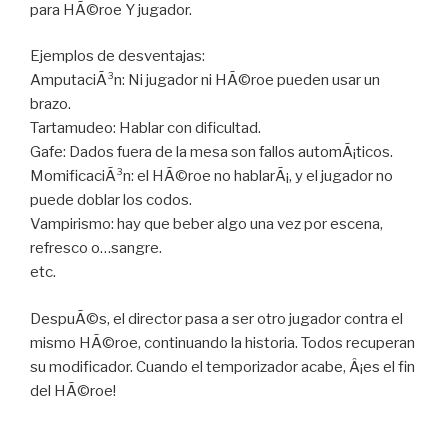
para HÃ©roe Y jugador.
Ejemplos de desventajas:
AmputaciÃ³n: Ni jugador ni HÃ©roe pueden usar un
brazo.
Tartamudeo: Hablar con dificultad.
Gafe: Dados fuera de la mesa son fallos automÃ¡ticos.
MomificaciÃ³n: el HÃ©roe no hablarÃ¡, y el jugador no
puede doblar los codos.
Vampirismo: hay que beber algo una vez por escena,
refresco o…sangre.
etc.
DespuÃ©s, el director pasa a ser otro jugador contra el
mismo HÃ©roe, continuando la historia. Todos recuperan
su modificador. Cuando el temporizador acabe, Â¡es el fin
del HÃ©roe!