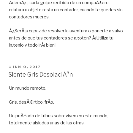
AdemÃ¡s, cada golpe recibido de un compaÃ±ero,
criatura u objeto resta un contador, cuando te quedes sin
contadores mueres.
Â¿SerÃ¡s capaz de resolver la aventura o ponerte a salvo
antes de que tus contadores se agoten? Â¡Utiliza tu
ingenio y todo irÃ¡ bien!
PUBLICADO
1 JUNIO, 2017
EN
Siente Gris DesolaciÃ³n
Un mundo remoto.
Gris, desÃ©rtico, frÃ­o.
Un puÃ±ado de tribus sobreviven en este mundo,
totalmente aisladas unas de las otras.