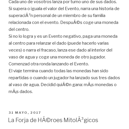
Cada uno de vosotros lanza por turno uno de sus dados.
Si supera o iguala el valor del Evento, narra una historia de
superaciÃ³n personal de un miembro de su familia
relacionada con el evento. DespuÃ©s coge una moneda
del centro.
Si no lo logra y es un Evento negativo, paga una moneda
al centro para relanzar el dado (puede hacerlo varias
veces) o narra el fracaso, lanza ese dado al interior del
vaso de agua y coge una moneda de otro jugador.
Comenzad otra ronda lanzando el Evento.
El viaje termina cuando todas las monedas han sido
repartidas o cuando un jugador ha lanzado sus tres dados
al vaso de agua. Decidid quiÃ©n gana: mÃ¡s monedas o
mÃ¡s dados.
PUBLICADO
31 MAYO, 2017
EN
La Forja de HÃ©roes MitolÃ³gicos