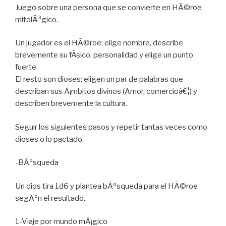
Juego sobre una persona que se convierte en HÃ©roe
mitolÃ³gico.
Un jugador es el HÃ©roe: elige nombre, describe
brevemente su fÃ­sico, personalidad y elige un punto
fuerte.
El resto son dioses: eligen un par de palabras que
describan sus Ã¡mbitos divinos (Amor, comercioâ€¦) y
describen brevemente la cultura.
Seguir los siguientes pasos y repetir tantas veces como
dioses o lo pactado.
-BÃºsqueda
Un dios tira 1d6 y plantea bÃºsqueda para el HÃ©roe
segÃºn el resultado.
1-Viaje por mundo mÃ¡gico