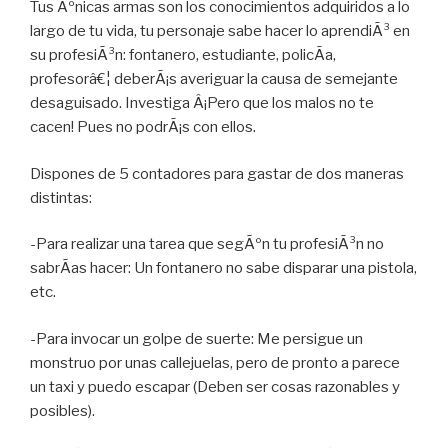
Tus Ãºnicas armas son los conocimientos adquiridos a lo
largo de tu vida, tu personaje sabe hacer lo aprendiÃ³ en
su profesiÃ³n: fontanero, estudiante, policÃ­a,
profesorâ€¦ deberÃ¡s averiguar la causa de semejante
desaguisado. Investiga Â¡Pero que los malos no te
cacen! Pues no podrÃ¡s con ellos.
Dispones de 5 contadores para gastar de dos maneras
distintas:
-Para realizar una tarea que segÃºn tu profesiÃ³n no
sabrÃ­as hacer: Un fontanero no sabe disparar una pistola,
etc.
-Para invocar un golpe de suerte: Me persigue un
monstruo por unas callejuelas, pero de pronto a parece
un taxi y puedo escapar (Deben ser cosas razonables y
posibles).