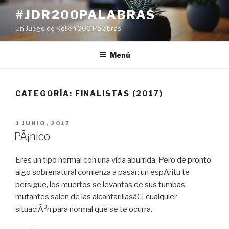
Ir
#JDR200PALABRAS
al
Un Juego de Rol en 200 Palabras
contenido
Menú
CATEGORÍA:
FINALISTAS (2017)
PUBLICADO
1 JUNIO, 2017
EN
PÃ¡nico
Eres un tipo normal con una vida aburrida. Pero de pronto
algo sobrenatural comienza a pasar: un espÃ­ritu te
persigue, los muertos se levantas de sus tumbas,
mutantes salen de las alcantarillasâ€¦ cualquier
situaciÃ³n para normal que se te ocurra.