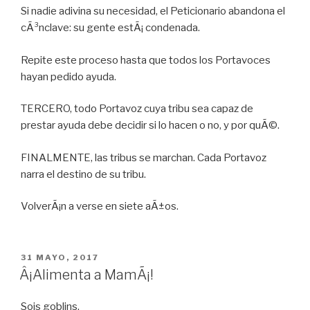
Si nadie adivina su necesidad, el Peticionario abandona el
cÃ³nclave: su gente estÃ¡ condenada.
Repite este proceso hasta que todos los Portavoces
hayan pedido ayuda.
TERCERO, todo Portavoz cuya tribu sea capaz de
prestar ayuda debe decidir si lo hacen o no, y por quÃ©.
FINALMENTE, las tribus se marchan. Cada Portavoz
narra el destino de su tribu.
VolverÃ¡n a verse en siete aÃ±os.
PUBLICADO
31 MAYO, 2017
EN
Â¡Alimenta a MamÃ¡!
Sois goblins.