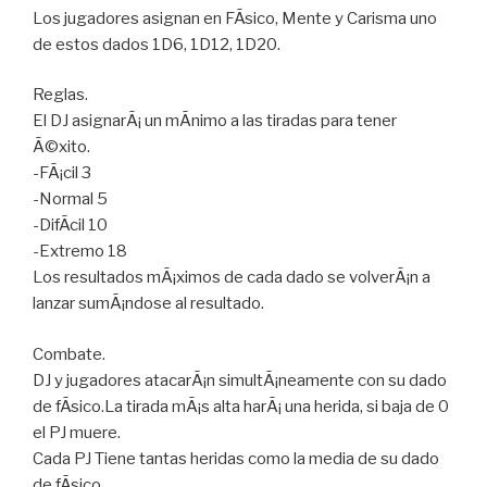
Los jugadores asignan en FÃ­sico, Mente y Carisma uno
de estos dados 1D6, 1D12, 1D20.
Reglas.
El DJ asignarÃ¡ un mÃ­nimo a las tiradas para tener
Ã©xito.
-FÃ¡cil 3
-Normal 5
-DifÃ­cil 10
-Extremo 18
Los resultados mÃ¡ximos de cada dado se volverÃ¡n a
lanzar sumÃ¡ndose al resultado.
Combate.
DJ y jugadores atacarÃ¡n simultÃ¡neamente con su dado
de fÃ­sico.La tirada mÃ¡s alta harÃ¡ una herida, si baja de 0
el PJ muere.
Cada PJ Tiene tantas heridas como la media de su dado
de fÃ­sico.