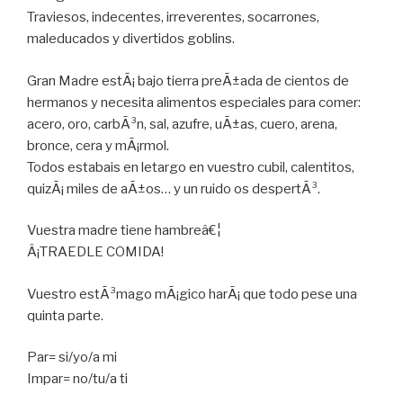
Traviesos, indecentes, irreverentes, socarrones,
maleducados y divertidos goblins.
Gran Madre estÃ¡ bajo tierra preÃ±ada de cientos de
hermanos y necesita alimentos especiales para comer:
acero, oro, carbÃ³n, sal, azufre, uÃ±as, cuero, arena,
bronce, cera y mÃ¡rmol.
Todos estabais en letargo en vuestro cubil, calentitos,
quizÃ¡ miles de aÃ±os… y un ruido os despertÃ³.
Vuestra madre tiene hambreâ€¦
Â¡TRAEDLE COMIDA!
Vuestro estÃ³mago mÃ¡gico harÃ¡ que todo pese una
quinta parte.
Par= si/yo/a mi
Impar= no/tu/a ti