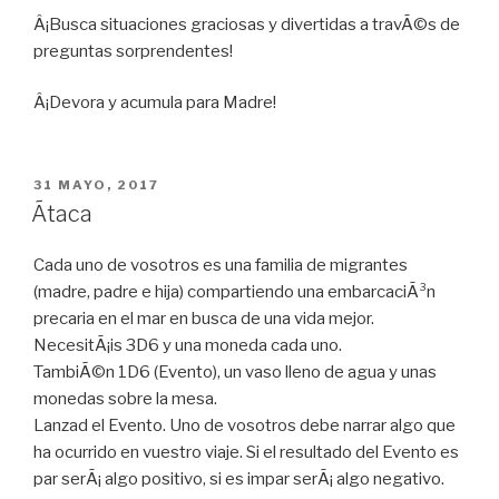
Â¡Busca situaciones graciosas y divertidas a travÃ©s de
preguntas sorprendentes!
Â¡Devora y acumula para Madre!
PUBLICADO
31 MAYO, 2017
EN
Ãtaca
Cada uno de vosotros es una familia de migrantes
(madre, padre e hija) compartiendo una embarcaciÃ³n
precaria en el mar en busca de una vida mejor.
NecesitÃ¡is 3D6 y una moneda cada uno.
TambiÃ©n 1D6 (Evento), un vaso lleno de agua y unas
monedas sobre la mesa.
Lanzad el Evento. Uno de vosotros debe narrar algo que
ha ocurrido en vuestro viaje. Si el resultado del Evento es
par serÃ¡ algo positivo, si es impar serÃ¡ algo negativo.