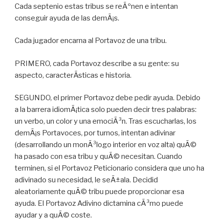
Cada septenio estas tribus se reÃºnen e intentan
conseguir ayuda de las demÃ¡s.
Cada jugador encarna al Portavoz de una tribu.
PRIMERO, cada Portavoz describe a su gente: su
aspecto, caracterÃ­sticas e historia.
SEGUNDO, el primer Portavoz debe pedir ayuda. Debido
a la barrera idiomÃ¡tica solo pueden decir tres palabras:
un verbo, un color y una emociÃ³n. Tras escucharlas, los
demÃ¡s Portavoces, por turnos, intentan adivinar
(desarrollando un monÃ³logo interior en voz alta) quÃ©
ha pasado con esa tribu y quÃ© necesitan. Cuando
terminen, si el Portavoz Peticionario considera que uno ha
adivinado su necesidad, le seÃ±ala. Decidid
aleatoriamente quÃ© tribu puede proporcionar esa
ayuda. El Portavoz Adivino dictamina cÃ³mo puede
ayudar y a quÃ© coste.