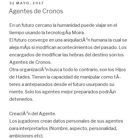
PUBLICADO
31 MAYO, 2017
EN
Agentes de Cronos
En un futuro cercano la humanidad puede viajar en el
tiempo usando la tecnologÃ­a Moira.
El futuro converge en una aniquilaciÃ³n humana la cual se
aleja mÃ¡s si modifican acontecimientos del pasado. Los
encargados de modificar las hebras del destino son los
Agentes de Cronos.
Otra organizaciÃ³n busca todo lo contrario, son los Hijos
de Hades. Tienen la capacidad de manipular como tÃ­
teres a antepasados desde el futuro usurpando su
mente. Solo los agentes mejor preparados podrÃ¡n
detenerlos.
CreaciÃ³n del Agente.
Los jugadores crean datos personales de sus agentes
para interpretarlos (Nombre, aspecto, personalidad,
ambiciones etc).