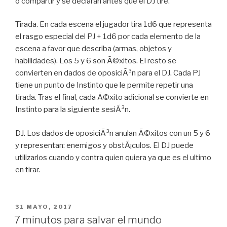
o compartir y se declaran antes que el DJ tire.
Tirada. En cada escena el jugador tira 1d6 que representa
el rasgo especial del PJ + 1d6 por cada elemento de la
escena a favor que describa (armas, objetos y
habilidades). Los 5 y 6 son Ã©xitos. El resto se
convierten en dados de oposiciÃ³n para el DJ. Cada PJ
tiene un punto de Instinto que le permite repetir una
tirada. Tras el final, cada Ã©xito adicional se convierte en
Instinto para la siguiente sesiÃ³n.
DJ. Los dados de oposiciÃ³n anulan Ã©xitos con un 5 y 6
y representan: enemigos y obstÃ¡culos. El DJ puede
utilizarlos cuando y contra quien quiera ya que es el ultimo
en tirar.
PUBLICADO
31 MAYO, 2017
EN
7 minutos para salvar el mundo