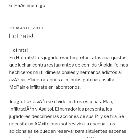
6-PaÃ­s enemigo
PUBLICADO
31 MAYO, 2017
EN
Hot rats!
Hot rats!
En Hot rats! Los jugadores interpretan ratas anarquistas
que luchan contra restaurantes de comida rÃ¡pida, felinos
hechiceros multi-dimensionales y hermanos adictos al
azÃºcar. Planea ataques a colonias gatunas, asalta
McPain e infiltrate en laboratorios.
Juego. La sesiÃ³n se divide en tres escenas: Plan,
InfiltraciÃ³n y Asalto!. El narrador las presenta, los
jugadores describen las acciones de sus PJ y se tira. Se
necesita un Ã©xito para sobrevivir a la escena. Los
adicionales se pueden reservar para siguientes escenas