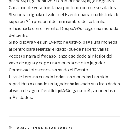
par serÃ¡ algo positivo, si es impar serÃ¡ algo negativo.
Cada uno de vosotros lanza por turno uno de sus dados.
Si supera o iguala el valor del Evento, narra una historia de
superaciÃ³n personal de un miembro de su familia
relacionada con el evento. DespuÃ©s coge una moneda
del centro.
Si no lo logra y es un Evento negativo, paga una moneda
al centro para relanzar el dado (puede hacerlo varias
veces) o narra el fracaso, lanza ese dado al interior del
vaso de agua y coge una moneda de otro jugador.
Comenzad otra ronda lanzando el Evento.
El viaje termina cuando todas las monedas han sido
repartidas o cuando un jugador ha lanzado sus tres dados
al vaso de agua. Decidid quiÃ©n gana: mÃ¡s monedas o
mÃ¡s dados.
CATEGORÍAS
2017
,
FINALISTAS (2017)