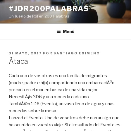
Ir
#JDR200PALABRAS
al
Un Juego de Rol en 200 Palabras
contenido
Menú
PUBLICADO
31 MAYO, 2017
POR
SANTIAGO EXIMENO
EN
Ãtaca
Cada uno de vosotros es una familia de migrantes
(madre, padre e hija) compartiendo una embarcaciÃ³n
precaria en el mar en busca de una vida mejor.
NecesitÃ¡is 3D6 y una moneda cada uno.
TambiÃ©n 1D6 (Evento), un vaso lleno de agua y unas
monedas sobre la mesa.
Lanzad el Evento. Uno de vosotros debe narrar algo que
ha ocurrido en vuestro viaje. Si el resultado del Evento es