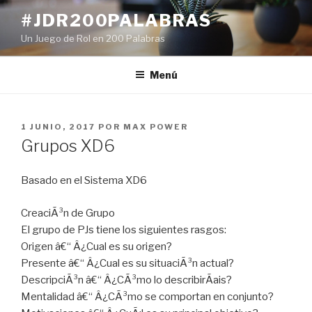
Ir
#JDR200PALABRAS
al
Un Juego de Rol en 200 Palabras
contenido
Menú
PUBLICADO
1 JUNIO, 2017
POR
MAX POWER
EN
Grupos XD6
Basado en el Sistema XD6
CreaciÃ³n de Grupo
El grupo de PJs tiene los siguientes rasgos:
Origen â€“ Â¿Cual es su origen?
Presente â€“ Â¿Cual es su situaciÃ³n actual?
DescripciÃ³n â€“ Â¿CÃ³mo lo describirÃ­ais?
Mentalidad â€“ Â¿CÃ³mo se comportan en conjunto?