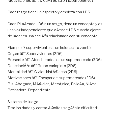
Motivaciones â€“ Â¿CuÃ¡l es su principal objetivo?
Cada rasgo tiene un aspecto y empieza con 1D6.
Cada PJ aÃ±ade 1D6 a un rasgo, tiene un concepto y es
una voz independiente que aÃ±ade 1D6 cuando ejerce
de lÃ­der en una acciÃ³n relacionada con su concepto.
Ejemplo: 7 supervivientes a un holocausto zombie
Origen â€“ Supervivientes (2D6)
Presente â€“ Atrincherados en un supermercado (3D6)
DescripciÃ³n â€“ Grupo variopinto (2D6)
Mentalidad â€“ Civiles histÃ©ricos (2D6)
Motivaciones â€“ Escapar del supermercado (3D6)
PJs: Abogada, MÃ©dica, MecÃ¡nico, PolicÃ­a, NiÃ±o,
Patinadora, Dependiente.
Sistema de Juego
Tirar los dados y contar Ã©xitos segÃºn la dificultad: