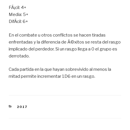
FÃ¡cil: 4+
Media: 5+
DifÃ­cil: 6+
En el combate u otros conflictos se hacen tiradas
enfrentadas y la diferencia de Ã©xitos se resta del rasgo
implicado del perdedor. Si un rasgo llega a 0 el grupo es
derrotado.
Cada partida en la que hayan sobrevivido al menos la
mitad permite incrementar 1D6 en un rasgo.
CATEGORÍAS
2017