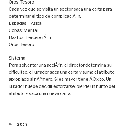
Oros: Tesoro
Cada vez que se visita un sector saca una carta para
determinar el tipo de complicaciÃ³n.
Espadas: FÃ­sica
Copas: Mental
Bastos: PercepciÃ³n
Oros: Tesoro
Sistema
Para solventar una acciÃ³n, el director determina su
dificultad, el jugador saca una carta y suma el atributo
apropiado al nÃºmero. Si es mayor tiene Ã©xito. Un
jugador puede decidir esforzarse: pierde un punto del
atributo y saca una nueva carta.
CATEGORÍAS
2017