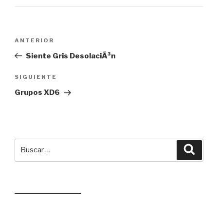
Navegación
Entrada
ANTERIOR
de
anterior:
Siente Gris DesolaciÃ³n
entradas
Siguiente
SIGUIENTE
entrada
Grupos XD6
Buscar
Busca
por:
Leer juego aleatorio