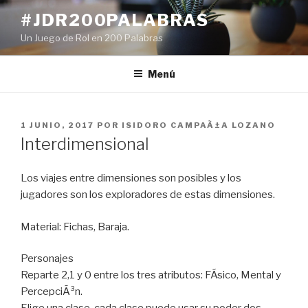
Ir
#JDR200PALABRAS
al
Un Juego de Rol en 200 Palabras
contenido
Menú
PUBLICADO
1 JUNIO, 2017
POR
ISIDORO CAMPAÃ±A LOZANO
EN
Interdimensional
Los viajes entre dimensiones son posibles y los
jugadores son los exploradores de estas dimensiones.
Material: Fichas, Baraja.
Personajes
Reparte 2,1 y 0 entre los tres atributos: FÃ­sico, Mental y
PercepciÃ³n.