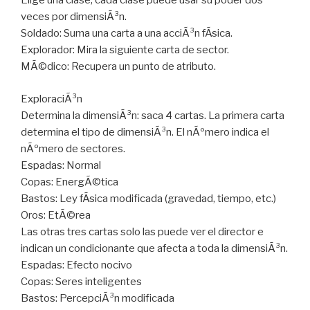
Elige una clase, cada clase puede usar su poder dos
veces por dimensiÃ³n.
Soldado: Suma una carta a una acciÃ³n fÃ­sica.
Explorador: Mira la siguiente carta de sector.
MÃ©dico: Recupera un punto de atributo.
ExploraciÃ³n
Determina la dimensiÃ³n: saca 4 cartas. La primera carta
determina el tipo de dimensiÃ³n. El nÃºmero indica el
nÃºmero de sectores.
Espadas: Normal
Copas: EnergÃ©tica
Bastos: Ley fÃ­sica modificada (gravedad, tiempo, etc.)
Oros: EtÃ©rea
Las otras tres cartas solo las puede ver el director e
indican un condicionante que afecta a toda la dimensiÃ³n.
Espadas: Efecto nocivo
Copas: Seres inteligentes
Bastos: PercepciÃ³n modificada