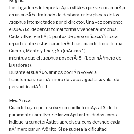
Reglas:
Los jugadores interpretarÃ¡n a vitkies que se encarnarÃ¡n
en un sueÃ±o tratando de desbaratar los planes de los
grophus interpretados por el director. Una vez comience
el sueÃ±o, deberÃ¡n tomar forma y vencer al grophus.
Cada vitkie tendrÃ¡ 5 puntos de personificaciÃ³n para
repartir entre estas caracterÃ­sticas cuando tome forma:
Cuerpo, Mente y EnergÃ­a (mÃ­nimo 1),
mientras que el grophus poseerÃ¡ 5+(1 por nÃºmero de
jugadores).
Durante el sueÃ±o, ambos podrÃ¡n volver a
transformarse un nÃºmero de veces igual a su valor de
personificaciÃ³n -1
MecÃ¡nica:
Cuando haya que resolver un conflicto mÃ¡s allÃ¡ de lo
puramente narrativo, se lanzarÃ¡n tantos dados como
indique la caracterÃ­stica apropiada, considerando cada
nÃºmero par un Ã©xito. Si se supera la dificultad