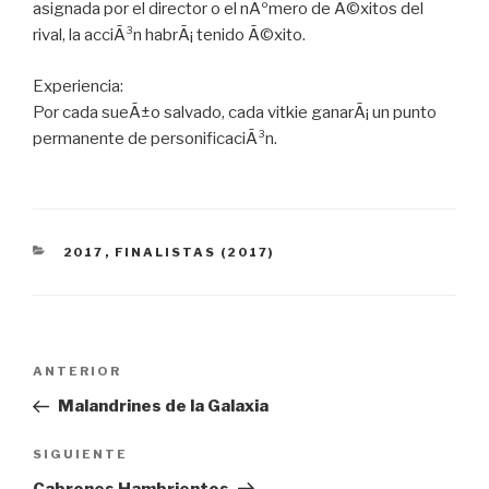
asignada por el director o el nÃºmero de Ã©xitos del
rival, la acciÃ³n habrÃ¡ tenido Ã©xito.
Experiencia:
Por cada sueÃ±o salvado, cada vitkie ganarÃ¡ un punto
permanente de personificaciÃ³n.
CATEGORÍAS
2017
,
FINALISTAS (2017)
Navegación
Entrada
ANTERIOR
de
anterior:
Malandrines de la Galaxia
entradas
Siguiente
SIGUIENTE
entrada
Cabrones Hambrientos