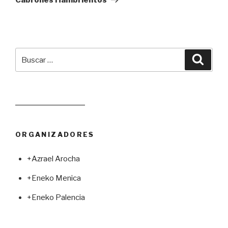
Buscar
Busca
por:
Leer juego aleatorio
ORGANIZADORES
+Azrael Arocha
+Eneko Menica
+Eneko Palencia