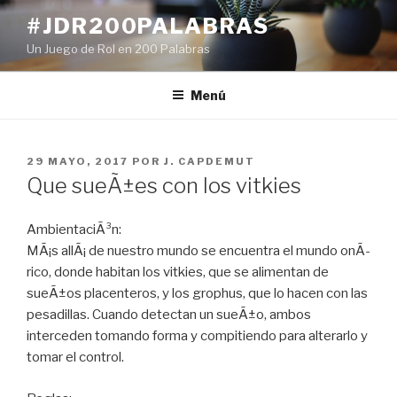
Ir
#JDR200PALABRAS
al
Un Juego de Rol en 200 Palabras
contenido
Menú
PUBLICADO
29 MAYO, 2017
POR
J. CAPDEMUT
EN
Que sueÃ±es con los vitkies
AmbientaciÃ³n:
MÃ¡s allÃ¡ de nuestro mundo se encuentra el mundo onÃ­
rico, donde habitan los vitkies, que se alimentan de
sueÃ±os placenteros, y los grophus, que lo hacen con las
pesadillas. Cuando detectan un sueÃ±o, ambos
interceden tomando forma y compitiendo para alterarlo y
tomar el control.