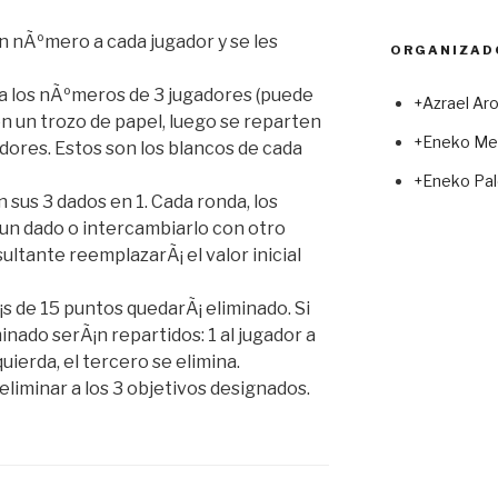
 un nÃºmero a cada jugador y se les
ORGANIZAD
a los nÃºmeros de 3 jugadores (puede
+Azrael Ar
en un trozo de papel, luego se reparten
+Eneko Me
dores. Estos son los blancos de cada
+Eneko Pal
 sus 3 dados en 1. Cada ronda, los
 un dado o intercambiarlo con otro
esultante reemplazarÃ¡ el valor inicial
¡s de 15 puntos quedarÃ¡ eliminado. Si
inado serÃ¡n repartidos: 1 al jugador a
zquierda, el tercero se elimina.
 eliminar a los 3 objetivos designados.