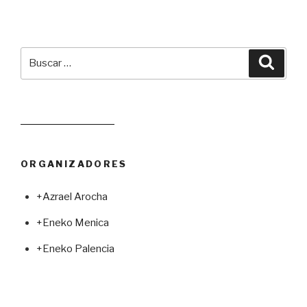
Buscar
Busca
por:
Leer juego aleatorio
ORGANIZADORES
+Azrael Arocha
+Eneko Menica
+Eneko Palencia