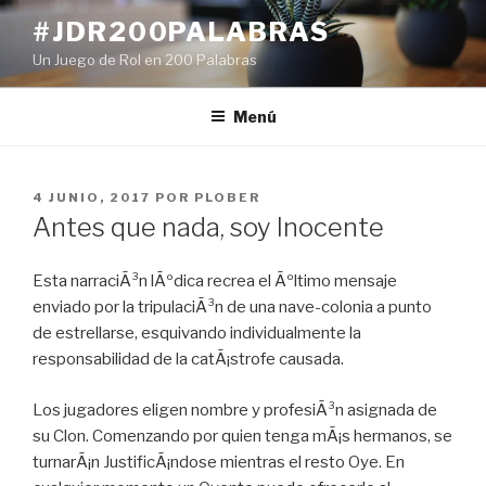
Ir
#JDR200PALABRAS
al
Un Juego de Rol en 200 Palabras
contenido
Menú
PUBLICADO
4 JUNIO, 2017
POR
PLOBER
EN
Antes que nada, soy Inocente
Esta narraciÃ³n lÃºdica recrea el Ãºltimo mensaje
enviado por la tripulaciÃ³n de una nave-colonia a punto
de estrellarse, esquivando individualmente la
responsabilidad de la catÃ¡strofe causada.
Los jugadores eligen nombre y profesiÃ³n asignada de
su Clon. Comenzando por quien tenga mÃ¡s hermanos, se
turnarÃ¡n JustificÃ¡ndose mientras el resto Oye. En