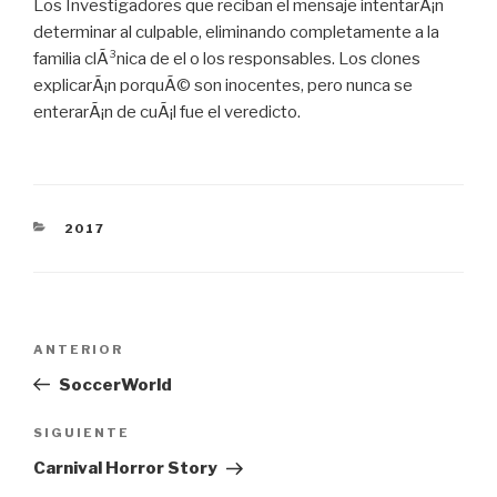
Los Investigadores que reciban el mensaje intentarÃ¡n
determinar al culpable, eliminando completamente a la
familia clÃ³nica de el o los responsables. Los clones
explicarÃ¡n porquÃ© son inocentes, pero nunca se
enterarÃ¡n de cuÃ¡l fue el veredicto.
CATEGORÍAS
2017
Navegación
Entrada
ANTERIOR
de
anterior:
SoccerWorld
entradas
Siguiente
SIGUIENTE
entrada
Carnival Horror Story