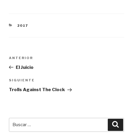
CATEGORÍAS
2017
Navegación
Entrada
ANTERIOR
de
anterior:
El Juicio
entradas
Siguiente
SIGUIENTE
entrada
Trolls Against The Clock
Buscar
Busca
por: