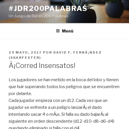
Ir
#JDR200PALABRAS
al
Un Juego de Rol en 200 Palabras
contenido
Menú
PUBLICADO
29 MAYO, 2017
POR
DAVID F. FERNÃ¡NDEZ
EN
(SKARFESTER)
Â¡Corred Insensatos!
Los jugadores se han metido en la boca del lobo y tienen
que huir superando todos los peligros que se encuentren
por delante.
Cada jugador empieza con un d12. Cada vez que un
jugador se enfrente a un peligro lanzarÃ¡ el dado
intentando sacar 4 o mÃ¡s. Si falla su dado bajarÃ¡ al
siguiente en orden descendente (d12-d10-d8-d6-d4)
quedando eliminado si falla con el d4.