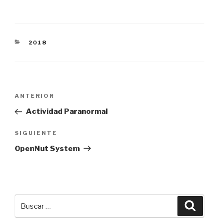
CATEGORÍAS
2018
Navegación
Entrada
ANTERIOR
de
anterior:
Actividad Paranormal
entradas
Siguiente
SIGUIENTE
entrada
OpenNut System
Buscar
Busca
por: