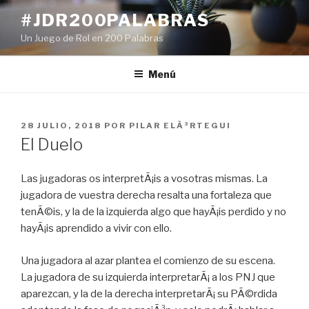
Ir
#JDR200PALABRAS
al
Un Juego de Rol en 200 Palabras
contenido
Menú
PUBLICADO
28 JULIO, 2018
POR
PILAR ELÃ³RTEGUI
EN
El Duelo
Las jugadoras os interpretÃ¡is a vosotras mismas. La
jugadora de vuestra derecha resalta una fortaleza que
tenÃ©is, y la de la izquierda algo que hayÃ¡is perdido y no
hayÃ¡is aprendido a vivir con ello.
Una jugadora al azar plantea el comienzo de su escena.
La jugadora de su izquierda interpretarÃ¡ a los PNJ que
aparezcan, y la de la derecha interpretarÃ¡ su PÃ©rdida