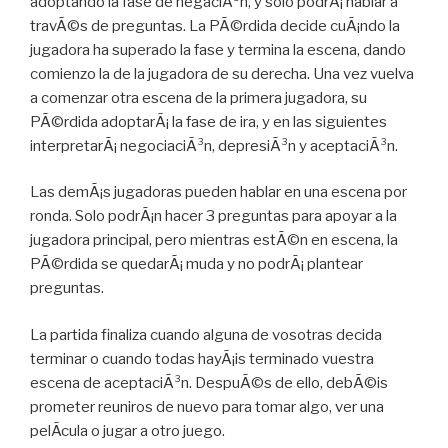
adoptando la fase de negaciÃ³n, y solo podrÃ¡ hablar a
travÃ©s de preguntas. La PÃ©rdida decide cuÃ¡ndo la
jugadora ha superado la fase y termina la escena, dando
comienzo la de la jugadora de su derecha. Una vez vuelva
a comenzar otra escena de la primera jugadora, su
PÃ©rdida adoptarÃ¡ la fase de ira, y en las siguientes
interpretarÃ¡ negociaciÃ³n, depresiÃ³n y aceptaciÃ³n.
Las demÃ¡s jugadoras pueden hablar en una escena por
ronda. Solo podrÃ¡n hacer 3 preguntas para apoyar a la
jugadora principal, pero mientras estÃ©n en escena, la
PÃ©rdida se quedarÃ¡ muda y no podrÃ¡ plantear
preguntas.
La partida finaliza cuando alguna de vosotras decida
terminar o cuando todas hayÃ¡is terminado vuestra
escena de aceptaciÃ³n. DespuÃ©s de ello, debÃ©is
prometer reuniros de nuevo para tomar algo, ver una
pelÃ­cula o jugar a otro juego.